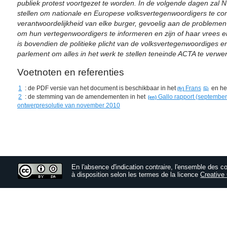
negeert ACTA het principe van hoor en wederhoor.
publiek protest voortgezet te worden. In de volgende dagen zal 
stellen om nationale en Europese volksvertegenwoordigers te con
Aanbieders van internettoegang, dienstverleners (in het bijzonde
verantwoordelijkheid van elke burger, gevoelig aan de probleme
(web)hosts zullen eveneens gedwongen worden om zich te keren 
om hun vertegenwoordigers te informeren en zijn of haar vrees e
het systematisch surveilleren van alle gegevens die hun infrastruc
is bovendien de politieke plicht van de volksvertegenwoordiges e
technisch onmogelijk om de door ACTA voorziene ’snelle en effi
parlement om alles in het werk te stellen teneinde ACTA te verwe
zonder zich te wenden tot a priori filtering (op basis van bepaal
protocols, bestandtype, etc.).
Voetnoten en referenties
Bovendien zijn er enkele artikels in ACTA die aanbieders van in
1
: de PDF versie van het document is beschikbaar in het
Frans
en he
verplichten aan rechthebbenden persoonsgegevens van overtrede
2
: de stemming van de amendementen in het
Gallo rapport (septembe
te overhandigen (art. 4, 11 et 27.4). Daarenboven mogen dergeli
ontwerpresolutie van november 2010
identiteit van derde betrokkenen bevatten (art.11).
Volgens de Europese Toezichthouder voor Gegevensbescherming
"Zulke praktijken dringen diep door in de persoonlijke levenssfee
met zich mee dat de activiteiten van internetgebruikers stelselma
inbegrip van volkomen rechtmatige activiteiten. Ze raken miljoen
En l'absence d'indication contraire, l'ensemble des c
à disposition selon les termes de la licence
Creativ
wet eerbiedigen, onder wie veel kinderen en jongeren. Ze worden 
partijen, niet door rechtshandhavingsinstanties. […]"
ACTA werd onderhandeld door en voor een industrie die niet mee 
van het aanpassen van intellectuele eigendomsrechten aan heden
men al meer dan tien jaar halstarrig gebruikers en innovatieve o