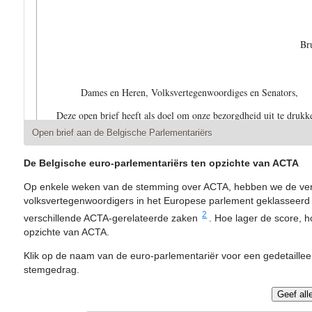
Br
Dames en Heren, Volksvertegenwoordiges en Senators,
Deze open brief heeft als doel om onze bezorgdheid uit te drukk
de Anti-Counterfeiting Trade Agreement (ACTA 1) en de impact
Open brief aan de Belgische Parlementariërs
fundamentele vrijheden hiervan. De gevolgen van ACTA gaan no
deze brief worden uiteengezet. Onze analyse zal zich echter beper
De Belgische euro-parlementariërs ten opzichte van ACTA
het Internet met betrekking tot de uitoefening van het recht op 
communicatie.
Op enkele weken van de stemming over ACTA, hebben we de vers
volksvertegenwoordigers in het Europese parlement geklasseerd
ACTA omzeilt de democratie en cultiveert geheimhouding
2
verschillende ACTA-gerelateerde zaken
. Hoe lager de score, ho
ACTA is een multilateraal akkoord dat een internationale standa
opzichte van ACTA.
betrekking tot de handhaving van intellectuele eigendomsrechten
etc.). Een definitieve versie werd publiek gemaakt op 3 decembe
Klik op de naam van de euro-parlementariër voor een gedetailleer
onderhandelingen waarbij de meerderheid van ontwikkelingslan
stemgedrag.
buitengesloten. ACTA beoogt een nieuwe internationale organisa
Comity), onafhankelijk van bestaande organisaties zoals de WIP
Property Organization) of de WTO (World Trade Organization). 