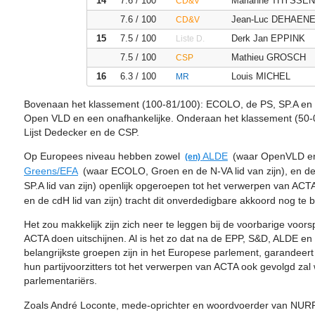
14
7.6 / 100
Marianne THYSSEN
CD&V
eigendom dienen te verzekeren 4, heeft het Europese Parlement ex
7.6 / 100
Jean-Luc DEHAEN
CD&V
’handelingen door privé-actoren voor persoonlijke doeleinden z
15
7.5 / 100
Derk Jan EPPINK
worden uitgesloten van de ’op commerciële schaal’ definitie.
Liste D.
7.5 / 100
Mathieu GROSCH
CSP
ACTA maakt geen onderscheid tussen en zou toepasbaar zijn zowe
posten naar een website dewelke illegaal auteursrechterlijk besc
16
6.3 / 100
Louis MICHEL
MR
beschikking stelt, als op multinationals gescpecialiseerd in nama
interpretatie van dit begrip ligt in de handen van de intellectuel
Bovenaan het klassement (100-81/100): ECOLO, de PS, SP.A en 
Open VLD en een onafhankelijke. Onderaan het klassement (50-
ACTA stelt zelfs het basisprincipe van de rechtstaat in twijfel.
Lijst Dedecker en de CSP.
buitenrechtelijke maatregelen aan door het promoten van een in
privé-maatschappijen. Deze krijgen bovendien enorm veel vrijhe
Op Europees niveau hebben zowel
ALDE
(waar OpenVLD en 
uit te werken. Aangezien zij zelf kunnen oordelen over de legiti
Greens/EFA
(waar ECOLO, Groen en de N-VA lid van zijn), en d
worden rechthebbenden rechter in hun eigen zaak. Daarenboven
SP.A lid van zijn) openlijk opgeroepen tot het verwerpen van ACT
internettoegang in de rol geplaatst van gerechtelijke politie wat b
en de cdH lid van zijn) tracht dit onverdedigbare akkoord nog te b
inbreuken.
Het zou makkelijk zijn zich neer te leggen bij de voorbarige voor
ACTA maakt van technische tussenpersonen ’private Internet
ACTA doen uitschijnen. Al is het zo dat na de EPP, S&D, ALDE en
ACTA introduceert een strafrechtelijke aansprakelijkheid voor m
belangrijkste groepen zijn in het Europese parlement, garandeert
commerciële activiteiten (dit betreft op zijn minst activiteiten m
hun partijvoorzitters tot het verwerpen van ACTA ook gevolgd zal
economisch winstbejag) en spoort aan tot ’snelle en efficiënte’ 
parlementariërs.
technische tussenpersonen dwingen om steeds intrusievere systeme
Zoals André Loconte, mede-oprichter en woordvoerder van NURP
eventuele inbreuken op te sporen en te voorkomen. Door het aut