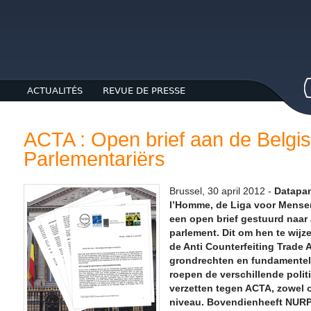
ACTUALITÉS
REVUE DE PRESSE
ACTA : Open brief aan de Belgi
Parlementariërs
Brussel, 30 april 2012 -
Datapan
l’Homme, de Liga voor Mens
een open brief gestuurd naar 
parlement. Dit om hen te wij
de Anti Counterfeiting Trade
grondrechten en fundamentel
roepen de verschillende politi
verzetten tegen ACTA, zowel 
niveau. Bovendienheeft NURP