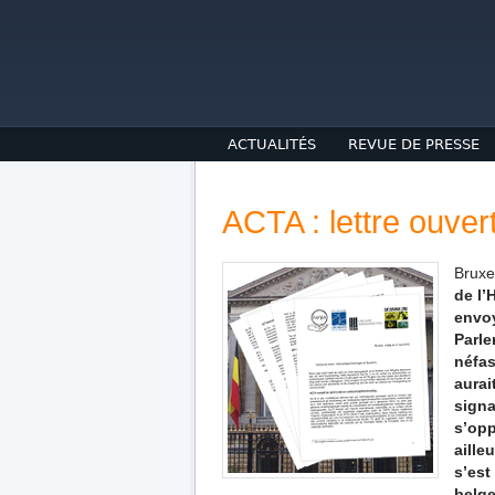
ACTUALITÉS
REVUE DE PRESSE
ACTA : lettre ouve
Bruxel
de l’
envoy
Parle
néfas
aurai
signa
s’opp
aille
s’est
belge