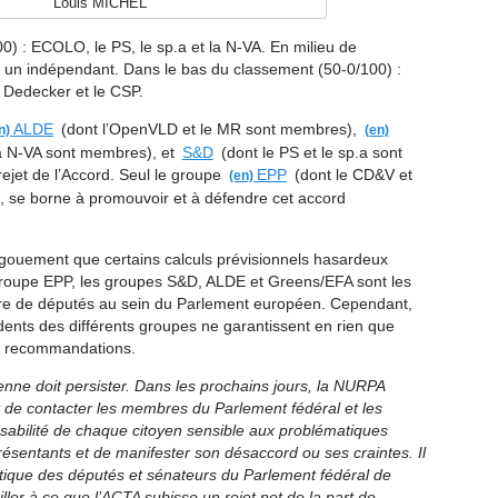
Louis MICHEL
es réseaux sociaux, l’ACTA pourrait s’appliquer
geant un lien vers un site web hébergeant illégalement des
) : ECOLO, le PS, le sp.a et la N-VA. En milieu de
ou à des multinationales spécialisée dans la contrefaçon.
 un indépendant. Dans le bas du classement (50-0/100) :
ait — in fine — laissée à la discrétion de sociétés privées.
e Dedecker et le CSP.
udiciaires à travers une coopération accrue entre des
ALDE
(dont l’OpenVLD et le MR sont membres),
 à ces dernières toute largesse quant aux moyens de mise en
a N-VA sont membres), et
S&D
(dont le PS et le sp.a sont
et sérieusement en doute les principes de l’État de droit.
jet de l’Accord. Seul le groupe
EPP
(dont le CD&V et
 juge lorsqu’il s’agit de déterminer la licéité d’un
, se borne à promouvoir et à défendre cet accord
ccès à Internet (FAI) à la police judiciaire lorsqu’il s’agit
ngouement que certains calculs prévisionnels hasardeux
es techniques en « police privée d’Internet »
e groupe EPP, les groupes S&D, ALDE et Greens/EFA sont les
 pénale au titre de la complicité pour des activités
bre de députés au sein du Parlement européen. Cependant,
tage économique ou commercial direct ou indirect » et
idents des différents groupes ne garantissent en rien que
ides et efficaces ». L’accord contraindrait les intermédiaires
s recommandations.
ositifs toujours plus intrusifs afin de détecter et de
yenne doit persister. Dans les prochains jours, la NURPA
tant sur du matériel soumis au droit d’auteur. L’ACTA, en
anctions, bafoue le principe du contradictoire, qui assure
nt de contacter les membres du Parlement fédéral et les
a possibilité de discuter l’énoncé des faits et les moyens
nsabilité de chaque citoyen sensible aux problématiques
ésentants et de manifester son désaccord ou ses craintes. Il
olitique des députés et sénateurs du Parlement fédéral de
, les fournisseurs de services (notamment réseaux sociaux)
ller à ce que l’ACTA subisse un rejet net de la part de