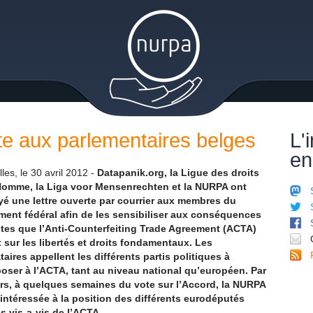
rte aux parlementaires belges
L'
en
les, le 30 avril 2012 -
Datapanik.org, la Ligue des droits
Homme, la Liga voor Mensenrechten et la NURPA ont
é une lettre ouverte par courrier aux membres du
ment fédéral afin de les sensibiliser aux conséquences
tes que l’Anti-Counterfeiting Trade Agreement (ACTA)
t sur les libertés et droits fondamentaux. Les
taires appellent les différents partis politiques à
oser à l’ACTA, tant au niveau national qu’européen. Par
urs, à quelques semaines du vote sur l’Accord, la NURPA
 intéressée à la position des différents eurodéputés
s vis-a-vis de l’ACTA.