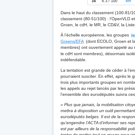
16
6.3 / 100
MR
À l’heure où chacun est actif sur l
indistinctement à un individu parta
Dans le haut du classement (100-81/100
contenus soumis au droit d’auteur, 
classement (80-51/100) : l’OpenVLD et
L’interprétation de cette notion ser
Groen, le cdH, le MR, le CD&V, la List
En encourageant des mesures extra-j
À l’échelle européenne, les groupes
entreprises privées, l’ACTA confère
Greens/EFA
(dont ECOLO, Groen et l
application de telles mesures et rem
membres) ont ouvertement appelé au re
L’ACTA substitue les ayants droit au
le cdH sont membres), désormais isolé
comportement et les fournisseurs d’a
indéfendable.
de constater les infractions.
La tentation est grande de céder à l’e
ACTA transforme les intermédiair
pourraient susciter. En effet, après l
L’ACTA introduit une responsabilité
trois plus importants groupes en nom
commerciales impliquant « un avan
les appels au rejet lancés par les prés
incite à favoriser des mesures « rap
l’ensemble des eurodéputés suivra ce
techniques à mettre en place des disp
« Plus que jamais, la mobilisation cito
prévenir les éventuels échanges por
poussant à une automatisation des s
mettra à disposition un outil permetta
notamment au contrevenant présumé l
eurodéputés belges. Il est de la respo
opposés.
qu’engendre l’ACTA d’informer ses repr
est par ailleurs de la responsabilité p
Les fournisseurs d’accès à Internet
tenter de mettre tout en œuvre pour vei