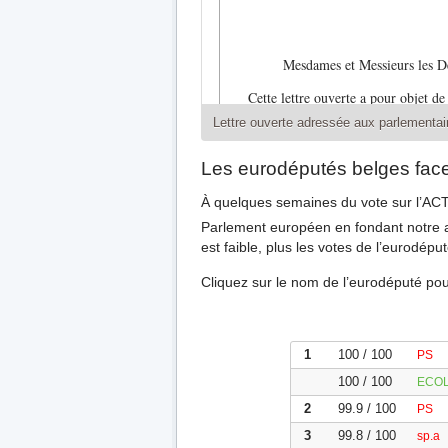
Mesdames et Messieurs les Dé
Cette lettre ouverte a pour objet d
que la participation de la Belgiqu
Lettre ouverte adressée aux parlementai
Counterfeiting Trade Agreement, ou
fondamentaux de tous les citoyens. 
Les eurodéputés belges fac
soulevées par ce courrier. Cependan
pour l’exercice de la liberté d’exp
À quelques semaines du vote sur l’AC
sujet.
Parlement européen en fondant notre an
ACTA contourne les institutions d
est faible, plus les votes de l’eurodépu
L’ACTA est un accord plurilatéral 
Cliquez sur le nom de l’eurodéputé pour
l’application de la « propriété intel
etc.). Négocié à huis clos pendant 
en voie de développement, sa versi
L’ACTA vise à mettre en place une 
1
100 / 100
PS
qui serait indépendante d’instituti
100 / 100
ECO
intellectuelle) ou l’OMC (Organisa
outre chargée d’examiner les propos
2
99.9 / 100
PS
mise en œuvre par les parties. Ceci
3
99.8 / 100
sp.a